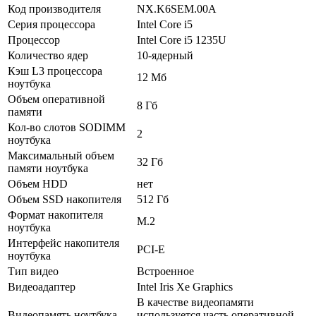
Код производителя
NX.K6SEM.00A
Серия процессора
Intel Core i5
Процессор
Intel Core i5 1235U
Количество ядер
10-ядерный
Кэш L3 процессора
12 Мб
ноутбука
Объем оперативной
8 Гб
памяти
Кол-во слотов SODIMM
2
ноутбука
Максимальный объем
32 Гб
памяти ноутбука
Объем HDD
нет
Объем SSD накопителя
512 Гб
Формат накопителя
M.2
ноутбука
Интерфейс накопителя
PCI-E
ноутбука
Тип видео
Встроенное
Видеоадаптер
Intel Iris Xe Graphics
В качестве видеопамяти
Видеопамять ноутбука
используется часть оперативной