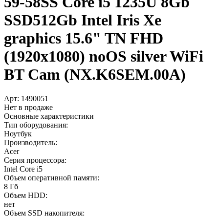
59-58SS Core i5 1235U 8Gb
SSD512Gb Intel Iris Xe
graphics 15.6" TN FHD
(1920x1080) noOS silver WiFi
BT Cam (NX.K6SEM.00A)
Арт:
1490051
Нет в продаже
Основные характеристики
Тип оборудования:
Ноутбук
Производитель:
Acer
Серия процессора:
Intel Core i5
Объем оперативной памяти:
8 Гб
Объем HDD:
нет
Объем SSD накопителя: