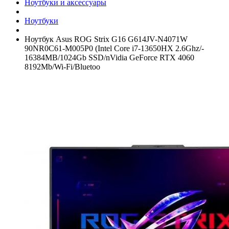
Ноутбуки и аксессуары
Ноутбуки
Ноутбук Asus ROG Strix G16 G614JV-N4071W
90NR0C61-M005P0 (Intel Core i7-13650HX 2.6Ghz/­
16384MB/­1024Gb SSD/­nVidia GeForce RTX 4060
8192Mb/­Wi-Fi/­Bluetoo