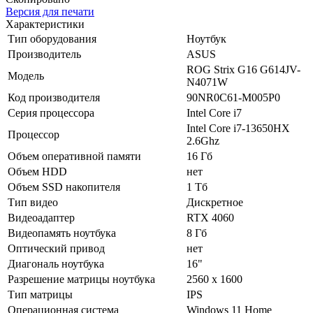
Версия для печати
Характеристики
Тип оборудования
Ноутбук
Производитель
ASUS
ROG Strix G16 G614JV-
Модель
N4071W
Код производителя
90NR0C61-M005P0
Серия процессора
Intel Core i7
Intel Core i7-13650HX
Процессор
2.6Ghz
Объем оперативной памяти
16 Гб
Объем HDD
нет
Объем SSD накопителя
1 Тб
Тип видео
Дискретное
Видеоадаптер
RTX 4060
Видеопамять ноутбука
8 Гб
Оптический привод
нет
Диагональ ноутбука
16"
Разрешение матрицы ноутбука
2560 x 1600
Тип матрицы
IPS
Операционная система
Windows 11 Home