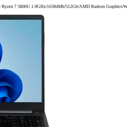
en 7 5800U 1.9GHz/­16384Mb/­512Gb/­AMD Radeon Graphics/­Wi-Fi/