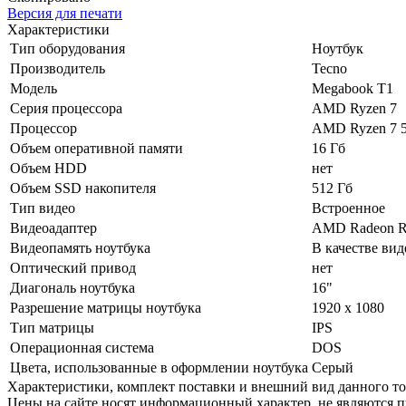
Версия для печати
Характеристики
Тип оборудования
Ноутбук
Производитель
Tecno
Модель
Megabook T1
Серия процессора
AMD Ryzen 7
Процессор
AMD Ryzen 7 
Объем оперативной памяти
16 Гб
Объем HDD
нет
Объем SSD накопителя
512 Гб
Тип видео
Встроенное
Видеоадаптер
AMD Radeon R
Видеопамять ноутбука
В качестве ви
Оптический привод
нет
Диагональ ноутбука
16"
Разрешение матрицы ноутбука
1920 x 1080
Тип матрицы
IPS
Операционная система
DOS
Цвета, использованные в оформлении ноутбука
Серый
Xарактеристики, комплект поставки и внешний вид данного тов
Цены на сайте носят информационный характер, не являются п