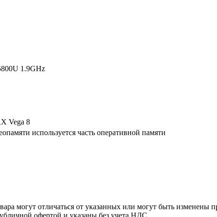
5800U 1.9GHz
X Vega 8
деопамяти используется часть оперативной памяти
ара могут отличаться от указанных или могут быть изменены пр
убличной офертой и указаны без учета НДС.