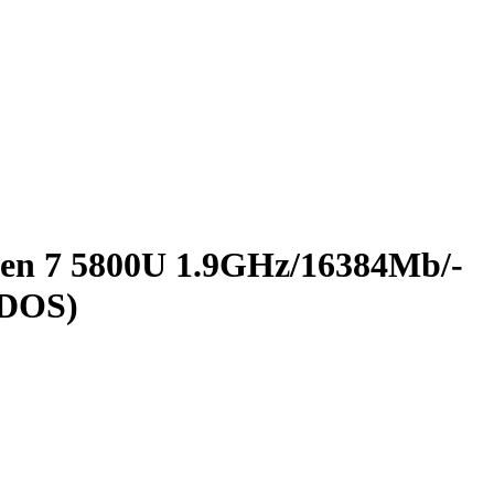
n 7 5800U 1.9GHz/­16384Mb/­
­DOS)