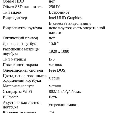
Объем HDD
нет
Объем SSD накопителя
256 Гб
Тип видео
Встроенное
Видеоадаптер
Intel UHD Graphics
В качестве видеопамяти
Видеопамять ноутбука
используется часть оперативной
памяти
Оптический привод
нет
Диагональ ноутбука
15.6 "
Разрешение матрицы
1920 x 1080
ноутбука
Тип матрицы
IPS
Поверхность экрана
матовая
Операционная система
Free DOS
Цвета, использованные в
Серый
оформлении ноутбука
Материал корпуса
металл
Стандарты Wi-Fi
802.11 a/­b/­g/­n/­ac/­ax
Bluetooth
Есть
Акустическая система
стереодинамики
ноутбука
Встроенная камера
ДА