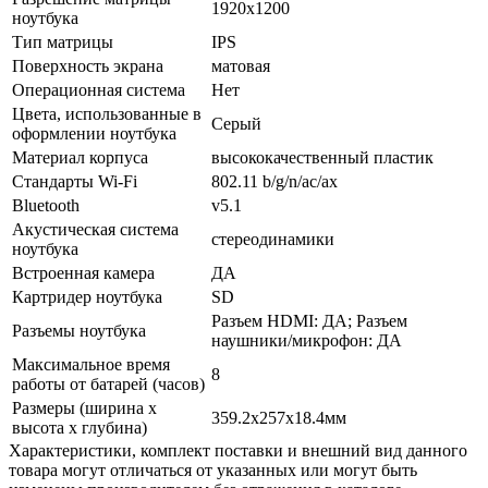
1920x1200
ноутбука
Тип матрицы
IPS
Поверхность экрана
матовая
Операционная система
Нет
Цвета, использованные в
Серый
оформлении ноутбука
Материал корпуса
высококачественный пластик
Стандарты Wi-Fi
802.11 b/­g/­n/­ac/­ax
Bluetooth
v5.1
Акустическая система
стереодинамики
ноутбука
Встроенная камера
ДА
Картридер ноутбука
SD
Разъем HDMI: ДА; Разъем
Разъемы ноутбука
наушники/­микрофон: ДА
Максимальное время
8
работы от батарей (часов)
Размеры (ширина х
359.2x257x18.4мм
высота х глубина)
Xарактеристики, комплект поставки и внешний вид данного
товара могут отличаться от указанных или могут быть