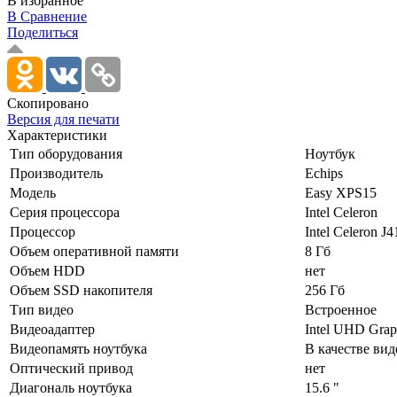
В избранное
В Сравнение
Поделиться
Скопировано
Версия для печати
Характеристики
Тип оборудования
Ноутбук
Производитель
Echips
Модель
Easy XPS15
Серия процессора
Intel Celeron
Процессор
Intel Celeron J
Объем оперативной памяти
8 Гб
Объем HDD
нет
Объем SSD накопителя
256 Гб
Тип видео
Встроенное
Видеоадаптер
Intel UHD Grap
Видеопамять ноутбука
В качестве ви
Оптический привод
нет
Диагональ ноутбука
15.6 "