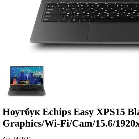
Ноутбук Echips Easy XPS15 Bla
Graphics/­Wi-Fi/­Cam/­15.6/­192
Арт:
1472824