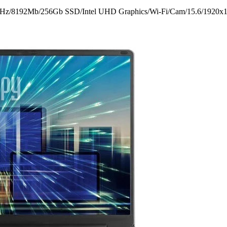
z/­8192Mb/­256Gb SSD/­Intel UHD Graphics/­Wi-Fi/­Cam/­15.6/­1920x