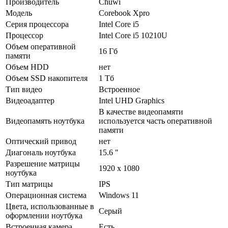
Производитель
Chuwi
Модель
Corebook Xpro
Серия процессора
Intel Core i5
Процессор
Intel Core i5 10210U
Объем оперативной
16 Гб
памяти
Объем HDD
нет
Объем SSD накопителя
1 Тб
Тип видео
Встроенное
Видеоадаптер
Intel UHD Graphics
В качестве видеопамяти
Видеопамять ноутбука
используется часть оперативной
памяти
Оптический привод
нет
Диагональ ноутбука
15.6 "
Разрешение матрицы
1920 x 1080
ноутбука
Тип матрицы
IPS
Операционная система
Windows 11
Цвета, использованные в
Серый
оформлении ноутбука
Встроенная камера
Есть