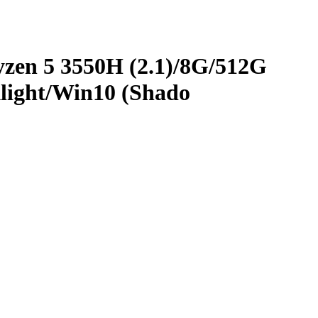
n 5 3550H (2.1)/­8G/­512G
ight/­Win10 (Shado