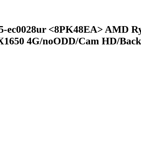
5-ec0028ur <8PK48EA> AMD Ryze
1650 4G/­noODD/­Cam HD/­Backl