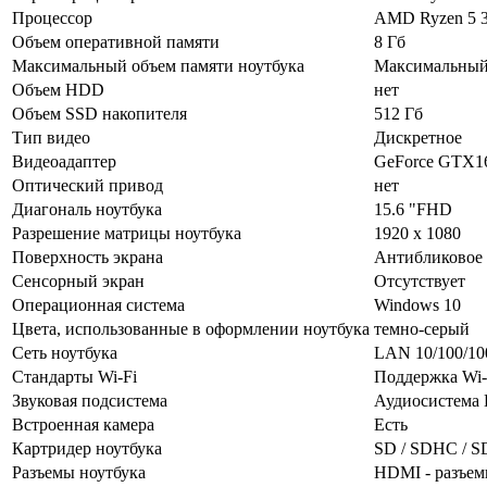
Процессор
AMD Ryzen 5 
Объем оперативной памяти
8 Гб
Максимальный объем памяти ноутбука
Максимальный 
Объем HDD
нет
Объем SSD накопителя
512 Гб
Тип видео
Дискретное
Видеоадаптер
GeForce GTX1
Оптический привод
нет
Диагональ ноутбука
15.6 "FHD
Разрешение матрицы ноутбука
1920 x 1080
Поверхность экрана
Антибликовое
Сенсорный экран
Отсутствует
Операционная система
Windows 10
Цвета, использованные в оформлении ноутбука
темно-cерый
Сеть ноутбука
LAN 10/­100/­1
Стандарты Wi-Fi
Поддержка Wi-F
Звуковая подсистема
Аудиосистема 
Встроенная камера
Есть
Картридер ноутбука
SD /­ SDHC /­ 
Разъемы ноутбука
HDMI - разъемы