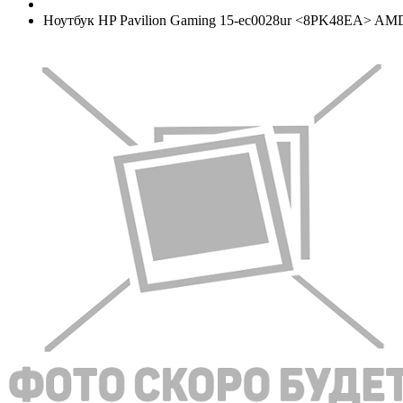
Ноутбук HP Pavilion Gaming 15-ec0028ur <8PK48EA> AMD R