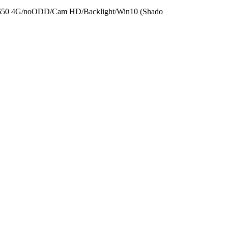
0 4G/­noODD/­Cam HD/­Backlight/­Win10 (Shado