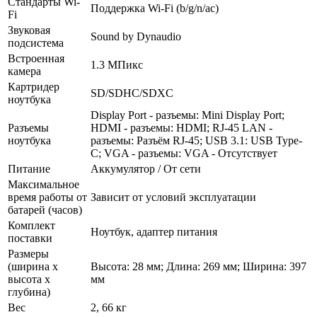
Стандарты Wi-
Поддержка Wi-Fi (b/­g/­n/­ac)
Fi
Звуковая
Sound by Dynaudio
подсистема
Встроенная
1.3 МПикс
камера
Картридер
SD/­SDHC/­SDXC
ноутбука
Display Port - разъемы: Mini Display Port;
Разъемы
HDMI - разъемы: HDMI; RJ-45 LAN -
ноутбука
разъемы: Разъём RJ-45; USB 3.1: USB Type-
C; VGA - разъемы: VGA - Отсутствует
Питание
Аккумулятор /­ От сети
Максимальное
время работы от
Зависит от условий эксплуатации
батарей (часов)
Комплект
Ноутбук, адаптер питания
поставки
Размеры
(ширина х
Высота: 28 мм; Длина: 269 мм; Ширина: 397
высота х
мм
глубина)
Вес
2, 66 кг