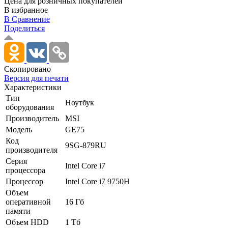
Цена для розничных покупателей
В избранное
В Сравнение
Поделиться
Скопировано
Версия для печати
Характеристики
Тип
Ноутбук
оборудования
Производитель
MSI
Модель
GE75
Код
9SG-879RU
производителя
Серия
Intel Core i7
процессора
Процессор
Intel Core i7 9750H
Объем
оперативной
16 Гб
памяти
Объем HDD
1 Тб