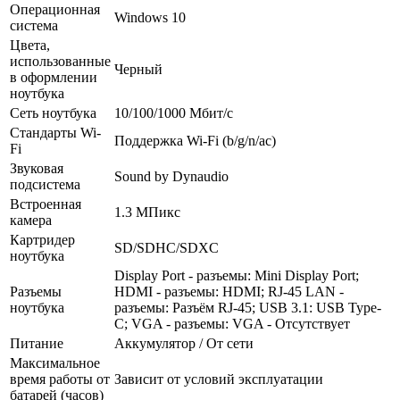
Операционная
Windows 10
система
Цвета,
использованные
Черный
в оформлении
ноутбука
Сеть ноутбука
10/­100/­1000 Мбит/­с
Стандарты Wi-
Поддержка Wi-Fi (b/­g/­n/­ac)
Fi
Звуковая
Sound by Dynaudio
подсистема
Встроенная
1.3 МПикс
камера
Картридер
SD/­SDHC/­SDXC
ноутбука
Display Port - разъемы: Mini Display Port;
Разъемы
HDMI - разъемы: HDMI; RJ-45 LAN -
ноутбука
разъемы: Разъём RJ-45; USB 3.1: USB Type-
C; VGA - разъемы: VGA - Отсутствует
Питание
Аккумулятор /­ От сети
Максимальное
время работы от
Зависит от условий эксплуатации
батарей (часов)