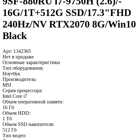
9SF-880RU i7-9750H (2.6)/­
16G/­1T+­512G SSD/­17.3"FHD
240Hz/­NV RTX2070 8G/­Win10
Black
Арт:
1342365
Нет в продаже
Основные характеристики
Тип оборудования:
Ноутбук
Производитель:
MSI
Серия процессора:
Intel Core i7
Объем оперативной памяти:
16 Гб
Объем HDD:
1 Тб
Объем SSD накопителя:
512 Гб
Тип видео: