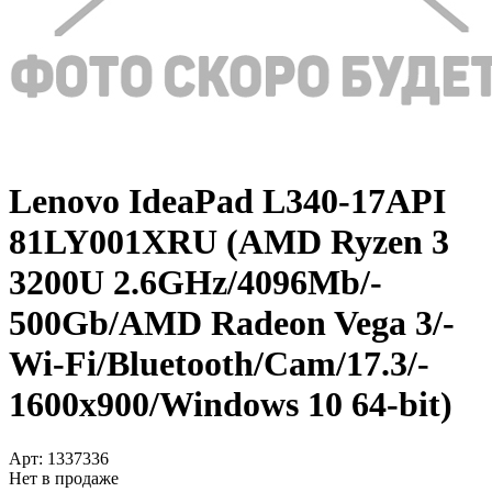
Lenovo IdeaPad L340-17API
81LY001XRU (AMD Ryzen 3
3200U 2.6GHz/­4096Mb/­
500Gb/­AMD Radeon Vega 3/­
Wi-Fi/­Bluetooth/­Cam/­17.3/­
1600x900/­Windows 10 64-bit)
Арт:
1337336
Нет в продаже