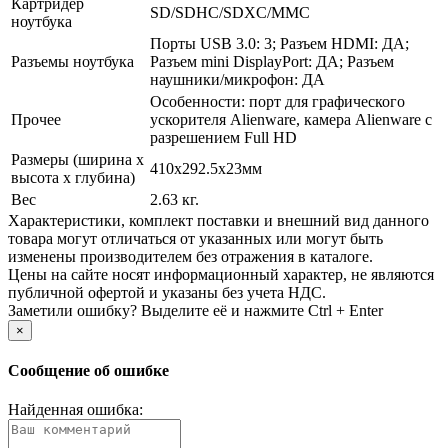
Картридер
SD/­SDHC/­SDXC/­MMC
ноутбука
Порты USB 3.0: 3; Разъем HDMI: ДА;
Разъемы ноутбука
Разъем mini DisplayPort: ДА; Разъем
наушники/­микрофон: ДА
Особенности: порт для графического
Прочее
ускорителя Alienware, камера Alienware с
разрешением Full HD
Размеры (ширина х
410x292.5x23мм
высота х глубина)
Вес
2.63 кг.
Xарактеристики, комплект поставки и внешний вид данного
товара могут отличаться от указанных или могут быть
изменены производителем без отражения в каталоге.
Цены на сайте носят информационный характер, не являются
публичной офертой и указаны без учета НДС.
Заметили ошибку? Выделите её и нажмите Ctrl + Enter
×
Сообщение об ошибке
Найденная ошибка: