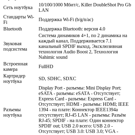
10/­100/­1000 Мбит/­с, Killer DoubleShot Pro Gb
Сеть ноутбука
LAN
Стандарты Wi-
Поддержка Wi-Fi (b/­g/­n/­ac)
Fi
Bluetooth
Поддержка Bluetooth: версия 4.0
Система динамиков 4+1, по 2 динамика на
каждый канал, Поддерживается 7.1
Звуковая
канальный SPDIF выход, Эксклюзивная
подсистема
технология Audio Boost 2, Технология
Nahimic sound
Встроенная
FullHD
камера
Картридер
SD, SDHC, SDXC
ноутбука
Display Port - разъемы: Mini Display Port;
eSATA - разъемы: eSATA - Отсутствует;
Express Card - разъемы: Express Card -
Отсутствует; HDMI - разъемы: HDMI; IEEE
Разъемы
1394 - на плате: Коннектор IEEE1394а
ноутбука
отсутствует; RJ-45 LAN - разъемы: Разъём
RJ-45; SPDIF - на плате: Один коннектор
SPDIF out; USB 2.0 всего: USB 2.0 -
Отсутствует; USB 3.0: USB 3.0; VGA -