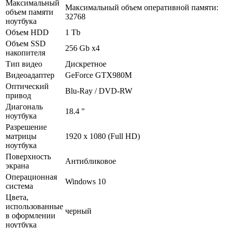
Максимальный
Максимальный объем оперативной памяти:
объем памяти
32768
ноутбука
Объем HDD
1 Tb
Объем SSD
256 Gb x4
накопителя
Тип видео
Дискретное
Видеоадаптер
GeForce GTX980M
Оптический
Blu-Ray /­ DVD-RW
привод
Диагональ
18.4 "
ноутбука
Разрешение
матрицы
1920 х 1080 (Full HD)
ноутбука
Поверхность
Антибликовое
экрана
Операционная
Windows 10
система
Цвета,
использованные
черный
в оформлении
ноутбука