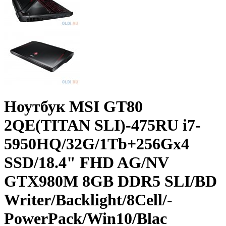
Ноутбук MSI GT80
2QE(TITAN SLI)-475RU i7-
5950HQ/­32G/­1Tb+­256Gx4
SSD/­18.4" FHD AG/­NV
GTX980M 8GB DDR5 SLI/­BD
Writer/­Backlight/­8Cell/­
PowerPack/­Win10/­Blac