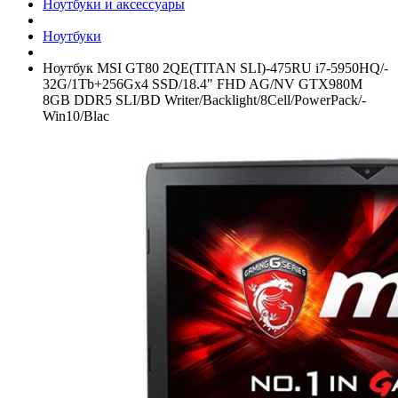
Ноутбуки и аксессуары
Ноутбуки
Ноутбук MSI GT80 2QE(TITAN SLI)-475RU i7-5950HQ/­
32G/­1Tb+­256Gx4 SSD/­18.4" FHD AG/­NV GTX980M
8GB DDR5 SLI/­BD Writer/­Backlight/­8Cell/­PowerPack/­
Win10/­Blac