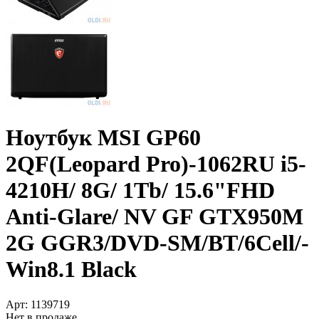
Ноутбук MSI GP60
2QF(Leopard Pro)-1062RU i5-
4210H/­ 8G/­ 1Tb/­ 15.6"FHD
Anti-Glare/­ NV GF GTX950M
2G GGR3/­DVD-SM/­BT/­6Cell/­
Win8.1 Black
Арт:
1139719
Нет в продаже