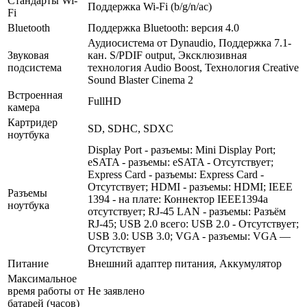
Стандарты Wi-
Поддержка Wi-Fi (b/­g/­n/­ac)
Fi
Bluetooth
Поддержка Bluetooth: версия 4.0
Аудиосистема от Dynaudio, Поддержка 7.1-
Звуковая
кан. S/­PDIF output, Эксклюзивная
подсистема
технология Audio Boost, Технология Creative
Sound Blaster Cinema 2
Встроенная
FullHD
камера
Картридер
SD, SDHC, SDXC
ноутбука
Display Port - разъемы: Mini Display Port;
eSATA - разъемы: eSATA - Отсутствует;
Express Card - разъемы: Express Card -
Отсутствует; HDMI - разъемы: HDMI; IEEE
Разъемы
1394 - на плате: Коннектор IEEE1394а
ноутбука
отсутствует; RJ-45 LAN - разъемы: Разъём
RJ-45; USB 2.0 всего: USB 2.0 - Отсутствует;
USB 3.0: USB 3.0; VGA - разъемы: VGA —
Отсутствует
Питание
Внешний адаптер питания, Аккумулятор
Максимальное
время работы от
Не заявлено
батарей (часов)