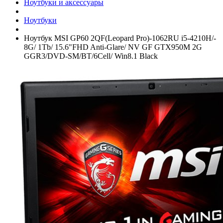
Ноутбуки и аксессуары
Ноутбуки
Ноутбук MSI GP60 2QF(Leopard Pro)-1062RU i5-4210H/­
8G/­ 1Tb/­ 15.6"FHD Anti-Glare/­ NV GF GTX950M 2G
GGR3/­DVD-SM/­BT/­6Cell/­ Win8.1 Black