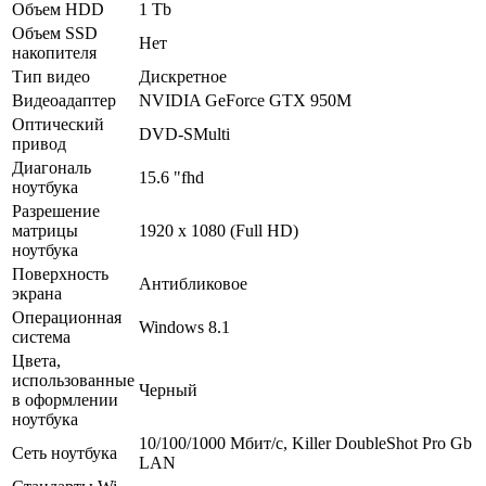
Объем HDD
1 Tb
Объем SSD
Нет
накопителя
Тип видео
Дискретное
Видеоадаптер
NVIDIA GeForce GTX 950M
Оптический
DVD-SMulti
привод
Диагональ
15.6 "fhd
ноутбука
Разрешение
матрицы
1920 х 1080 (Full HD)
ноутбука
Поверхность
Антибликовое
экрана
Операционная
Windows 8.1
система
Цвета,
использованные
Черный
в оформлении
ноутбука
10/­100/­1000 Мбит/­с, Killer DoubleShot Pro Gb
Сеть ноутбука
LAN