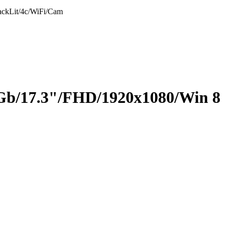
kLit/­4c/­WiFi/­Cam
/­17.3"/­FHD/­1920x1080/­Win 8