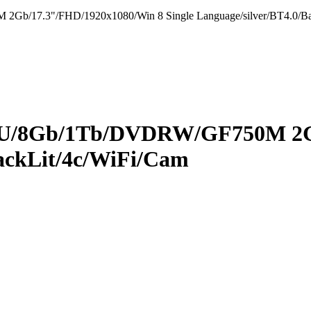
b/­17.3"/­FHD/­1920x1080/­Win 8 Single Language/­silver/­BT4.0/­Bac
0U/­8Gb/­1Tb/­DVDRW/­GF750M 2Gb
ackLit/­4c/­WiFi/­Cam