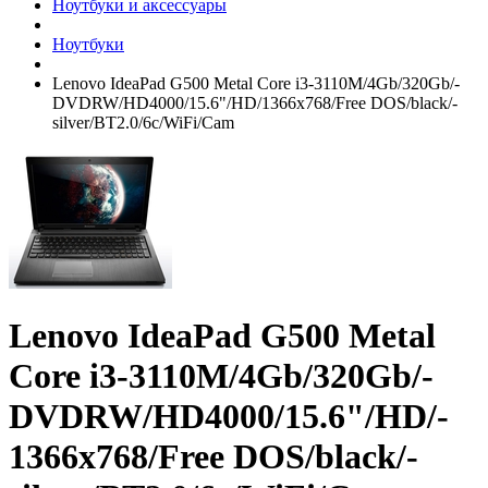
Ноутбуки и аксессуары
Ноутбуки
Lenovo IdeaPad G500 Metal Core i3-3110M/­4Gb/­320Gb/­
DVDRW/­HD4000/­15.6"/­HD/­1366x768/­Free DOS/­black/­
silver/­BT2.0/­6c/­WiFi/­Cam
Lenovo IdeaPad G500 Metal
Core i3-3110M/­4Gb/­320Gb/­
DVDRW/­HD4000/­15.6"/­HD/­
1366x768/­Free DOS/­black/­