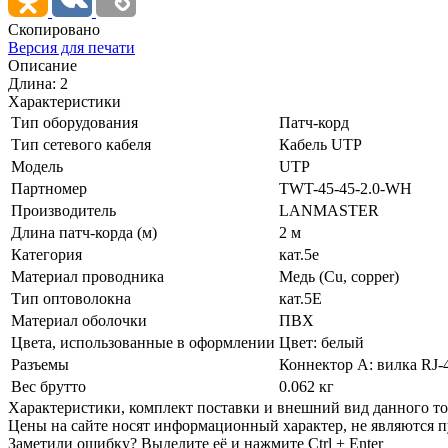
Скопировано
Версия для печати
Описание
Длина: 2
Характеристики
Тип оборудования
Патч-корд
Тип сетевого кабеля
Кабель UTP
Модель
UTP
Партномер
TWT-45-45-2.0-WH
Производитель
LANMASTER
Длина патч-корда (м)
2 м
Категория
кат.5е
Материал проводника
Медь (Cu, copper)
Тип оптоволокна
кат.5E
Материал оболочки
ПВХ
Цвета, использованные в оформлении
Цвет: белый
Разъемы
Коннектор А: вилка RJ-4
Вес брутто
0.062 кг
Xарактеристики, комплект поставки и внешний вид данного тов
Цены на сайте носят информационный характер, не являются п
Заметили ошибку? Выделите её и нажмите Ctrl + Enter