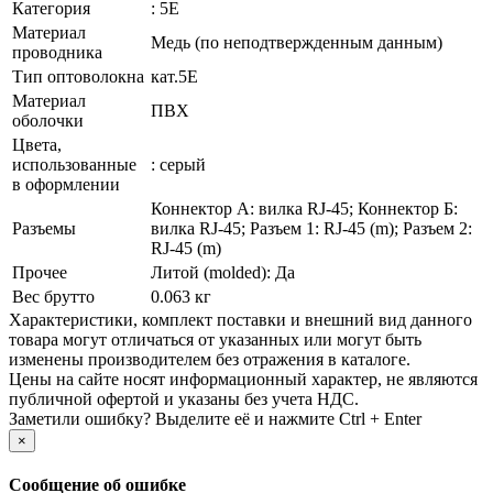
Категория
: 5E
Материал
Медь (по неподтвержденным данным)
проводника
Тип оптоволокна
кат.5E
Материал
ПВХ
оболочки
Цвета,
использованные
: серый
в оформлении
Коннектор А: вилка RJ-45; Коннектор Б:
Разъемы
вилка RJ-45; Разъем 1: RJ-45 (m); Разъем 2:
RJ-45 (m)
Прочее
Литой (molded): Да
Вес брутто
0.063 кг
Xарактеристики, комплект поставки и внешний вид данного
товара могут отличаться от указанных или могут быть
изменены производителем без отражения в каталоге.
Цены на сайте носят информационный характер, не являются
публичной офертой и указаны без учета НДС.
Заметили ошибку? Выделите её и нажмите Ctrl + Enter
×
Сообщение об ошибке