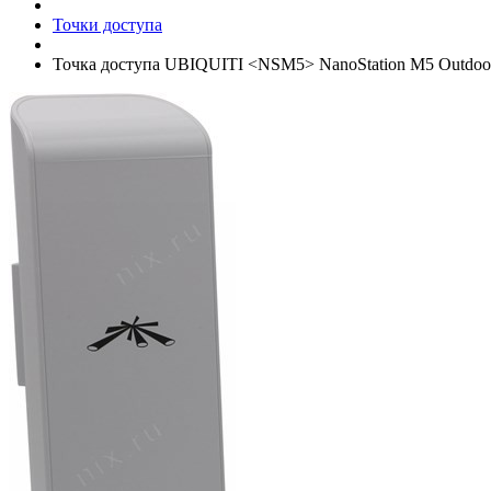
Точки доступа
Точка доступа UBIQUITI <NSM5> NanoStation M5 Outdoor P