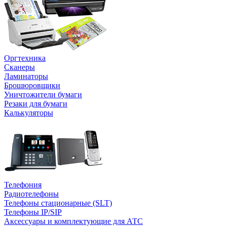
Оргтехника
Сканеры
Ламинаторы
Брошюровщики
Уничтожители бумаги
Резаки для бумаги
Калькуляторы
Телефония
Радиотелефоны
Телефоны стационарные (SLT)
Телефоны IP/SIP
Аксессуары и комплектующие для АТС