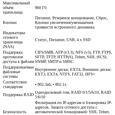
Максимальный
объём
960 Гб
хранилища
Питание, Резервное копирование, Сброс,
Кнопки
Кнопки увеличения/­уменьшения
громкости встроенного динамика
Индикаторы
сетевого
Статус, Питание, USB, 4 x SSD
хранилища
(NAS)
Поддержка
CIFS/­SMB, AFP (v3.3), NFS (v3), FTP, FTPS,
протоколов
SFTP, TFTP, HTTP(S), Telnet, SSH, iSCSI,
доступа к файлам
SNMP, SMTP и SMSC
Поддерживаемые
Внутренние диски: EXT4, Внешние диски:
файловые
EXT3, EXT4, NTFS, FAT32, HFS+
системы
Соответствие
• 802.3ad, • 802.1x
стандартам
Однодисковый том, RAID 0/­1/­5/­6/­10, RAID
Поддержка RAID
5/­6/­10
Фильтрация по IP-адресам и блокировка IP-
адресов, Защита сетевого доступа с
Безопасность
автоматической блокировкой: SSH, Telnet,