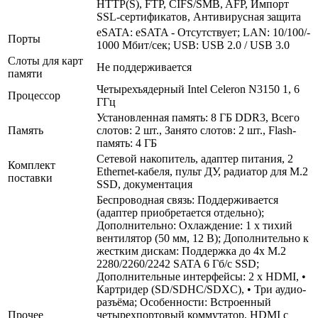
HTTP(S), FTP, CIFS/­SMB, AFP, Импорт
SSL-сертификатов, Антивирусная защита
eSATA: eSATA - Отсутствует; LAN: 10/­100/­
Порты
1000 Мбит/­сек; USB: USB 2.0 /­ USB 3.0
Слоты для карт
Не поддерживается
памяти
Четырехъядерный Intel Celeron N3150 1, 6
Процессор
ГГц
Установленная память: 8 ГБ DDR3, Всего
Память
слотов: 2 шт., Занято слотов: 2 шт., Flash-
память: 4 ГБ
Сетевой накопитель, адаптер питания, 2
Комплект
Ethernet-кабеля, пульт ДУ, радиатор для M.2
поставки
SSD, документация
Беспроводная связь: Поддерживается
(адаптер приобретается отдельно);
Дополнительно: Охлаждение: 1 х тихий
вентилятор (50 мм, 12 В); Дополнительно к
жестким дискам: Поддержка до 4x M.2
2280/­2260/­2242 SATA 6 Гб/­с SSD;
Дополнительные интерфейсы: 2 x HDMI, •
Картридер (SD/­SDHC/­SDXC), • Три аудио-
разъёма; Особенности: Встроенный
Прочее
четырехпортовый коммутатор, HDMI с