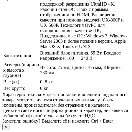
поддержкой разрешения UltraHD 4K,
Рабочий стол ОС Linux с прямым
отображением по HDMI, Расширение
емкости при помощи модулей UX-800P и
UX-500P, Технология QvPC для
использования в качестве ПК;
Поддерживаемые ОС: Windows 7, Windows
Server 2003 и более поздние версии, Apple
Mac OS X, Linux и UNIX
Внешний блок питания, 65 Вт, Входное
Блок питания
напряжение: 100 — 240 В
Размеры (ширина
Высота: 25 мм; Длина: 165 мм; Ширина:
х высота х
230 мм
глубина)
Вес (кг)
0, 8 кг
Вес брутто
0 кг
Xарактеристики, комплект поставки и внешний вид данного
товара могут отличаться от указанных или могут быть
изменены производителем без отражения в каталоге.
Цены на сайте носят информационный характер, не являются
публичной офертой и указаны без учета НДС.
Заметили ошибку? Выделите её и нажмите Ctrl + Enter
×