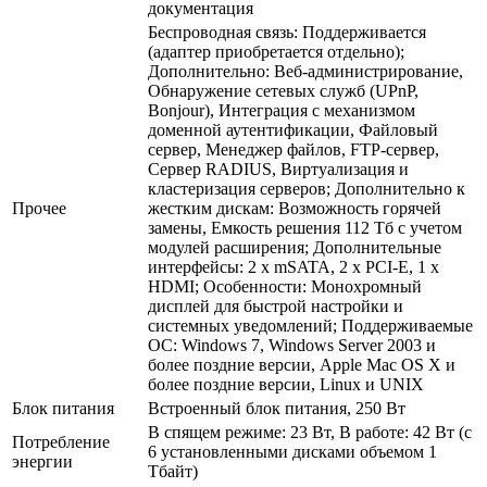
документация
Беспроводная связь: Поддерживается
(адаптер приобретается отдельно);
Дополнительно: Веб-администрирование,
Обнаружение сетевых служб (UPnP,
Bonjour), Интеграция с механизмом
доменной аутентификации, Файловый
сервер, Менеджер файлов, FTP-сервер,
Сервер RADIUS, Виртуализация и
кластеризация серверов; Дополнительно к
Прочее
жестким дискам: Возможность горячей
замены, Емкость решения 112 Тб с учетом
модулей расширения; Дополнительные
интерфейсы: 2 x mSATA, 2 x PCI-E, 1 x
HDMI; Особенности: Монохромный
дисплей для быстрой настройки и
системных уведомлений; Поддерживаемые
ОС: Windows 7, Windows Server 2003 и
более поздние версии, Apple Mac OS X и
более поздние версии, Linux и UNIX
Блок питания
Встроенный блок питания, 250 Вт
В спящем режиме: 23 Вт, В работе: 42 Вт (с
Потребление
6 установленными дисками объемом 1
энергии
Тбайт)