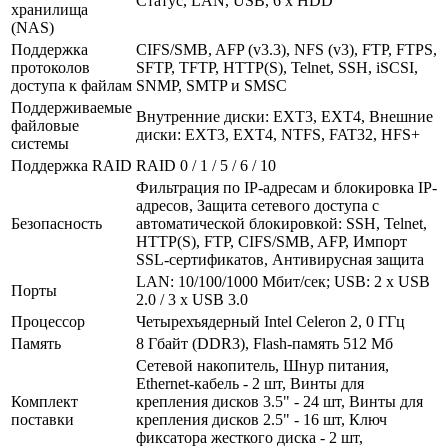
Статус, LAN, USB, 6 x HDD
хранилища
(NAS)
Поддержка
CIFS/­SMB, AFP (v3.3), NFS (v3), FTP, FTPS,
протоколов
SFTP, TFTP, HTTP(S), Telnet, SSH, iSCSI,
доступа к файлам
SNMP, SMTP и SMSC
Поддерживаемые
Внутренние диски: EXT3, EXT4, Внешние
файловые
диски: EXT3, EXT4, NTFS, FAT32, HFS+
системы
Поддержка RAID
RAID 0 /­ 1 /­ 5 /­ 6 /­ 10
Фильтрация по IP-адресам и блокировка IP-
адресов, Защита сетевого доступа с
Безопасность
автоматической блокировкой: SSH, Telnet,
HTTP(S), FTP, CIFS/­SMB, AFP, Импорт
SSL-сертификатов, Антивирусная защита
LAN: 10/­100/­1000 Мбит/­сек; USB: 2 x USB
Порты
2.0 /­ 3 x USB 3.0
Процессор
Четырехъядерный Intel Celeron 2, 0 ГГц
Память
8 Гбайт (DDR3), Flash-память 512 Мб
Cетевой накопитель, Шнур питания,
Ethernet-кабель - 2 шт, Винты для
Комплект
крепления дисков 3.5" - 24 шт, Винты для
поставки
крепления дисков 2.5" - 16 шт, Ключ
фиксатора жесткого диска - 2 шт,