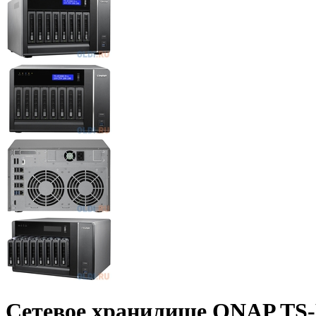
Сетевое хранилище QNAP TS-E