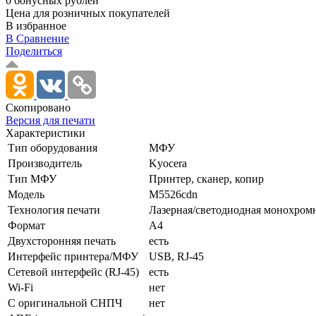
0 бонусных рублей
Цена для розничных покупателей
В избранное
В Сравнение
Поделиться
Скопировано
Версия для печати
Характеристики
Тип оборудования
МФУ
Производитель
Kyocera
Тип МФУ
Принтер, сканер, копир
Модель
M5526cdn
Технология печати
Лазерная/­светодиодная монохром
Формат
А4
Двухсторонняя печать
есть
Интерфейс принтера/МФУ
USB, RJ-45
Сетевой интерфейс (RJ-45)
есть
Wi-Fi
нет
С оригинальной СНПЧ
нет