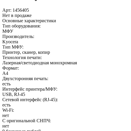
Арт:
1456405
Нет в продаже
Основные характеристики
Тип оборудования:
МФУ
Производитель:
Kyocera
Тип МФУ:
Принтер, сканер, копир
Технология печати:
Лазерная/светодиодная монохромная
Формат:
А4
Двухсторонняя печать:
есть
Интерфейс принтера/МФУ:
USB, RJ-45
Сетевой интерфейс (RJ-45):
есть
Wi-Fi:
нет
С оригинальной СНПЧ:
нет