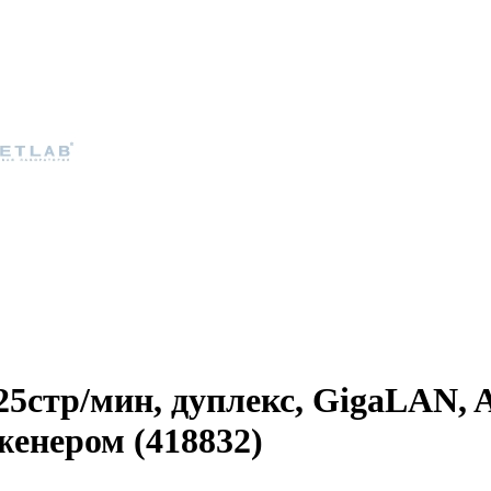
25стр/­мин, дуплекс, GigaLAN, 
женером (418832)