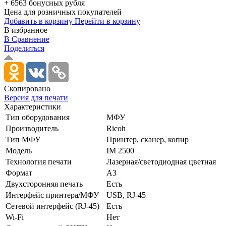
+ 6563 бонусных рубля
Цена для розничных покупателей
Добавить в корзину
Перейти в корзину
В избранное
В Сравнение
Поделиться
Скопировано
Версия для печати
Характеристики
Тип оборудования
МФУ
Производитель
Ricoh
Тип МФУ
Принтер, сканер, копир
Модель
IM 2500
Технология печати
Лазерная/­светодиодная цветная
Формат
A3
Двухсторонняя печать
Есть
Интерфейс принтера/МФУ
USB, RJ-45
Сетевой интерфейс (RJ-45)
Есть
Wi-Fi
Нет