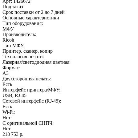
Арт:
1426672
Под заказ
Срок поставки от 2 до 7 дней
Основные характеристики
Тип оборудования:
МФУ
Производитель:
Ricoh
Тип МФУ:
Принтер, сканер, копир
Технология печати:
Лазерная/светодиодная цветная
Формат:
A3
Двухсторонняя печать:
Есть
Интерфейс принтера/МФУ:
USB, RJ-45
Сетевой интерфейс (RJ-45):
Есть
Wi-Fi:
Нет
С оригинальной СНПЧ:
Нет
218 753 р.