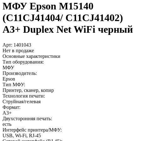
МФУ Epson M15140
(C11CJ41404/­ C11CJ41402)
A3+­ Duplex Net WiFi черный
Арт:
1401043
Нет в продаже
Основные характеристики
Тип оборудования:
МФУ
Производитель:
Epson
Тип МФУ:
Принтер, сканер, копир
Технология печати:
Струйная/гелевая
Формат:
A3+
Двухсторонняя печать:
есть
Интерфейс принтера/МФУ:
USB, Wi-Fi, RJ-45