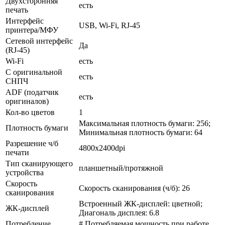
Двухсторонняя
есть
печать
Интерфейс
USB, Wi-Fi, RJ-45
принтера/МФУ
Сетевой интерфейс
Да
(RJ-45)
Wi-Fi
есть
С оригинальной
есть
СНПЧ
ADF (податчик
есть
оригиналов)
Кол-во цветов
1
Максимальная плотность бумаги: 256;
Плотность бумаги
Минимальная плотность бумаги: 64
Разрешение ч/б
4800x2400dpi
печати
Тип сканирующего
планшетный/­протяжной
устройства
Скорость
Скорость сканирования (ч/­б): 26
сканирования
Встроенный ЖК-дисплей: цветной;
ЖК-дисплей
Диагональ дисплея: 6.8
Потребление
# Потребляемая мощность при работе