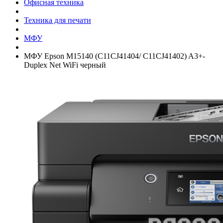
Офисная техника
Техника для печати
МФУ
МФУ Epson M15140 (C11CJ41404/­ C11CJ41402) A3+­
Duplex Net WiFi черный