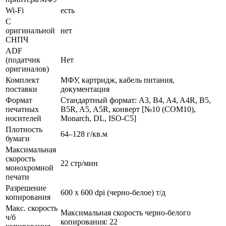
Wi-Fi
есть
С
оригинальной
нет
СНПЧ
ADF
(податчик
Нет
оригиналов)
Комплект
МФУ, картридж, кабель питания,
поставки
документация
Формат
Стандартный формат: A3, B4, A4, A4R, B5,
печатных
B5R, A5, A5R, конверт [№10 (COM10),
носителей
Monarch, DL, ISO-C5]
Плотность
64–128 г/­кв.м
бумаги
Максимальная
скорость
22 стр/­мин
монохромной
печати
Разрешение
600 x 600 dpi (черно-белое) т/­д
копирования
Макс. скорость
Максимальная скорость черно-белого
ч/б
копирования: 22