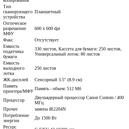
копирования
Тип
сканирующего
Планшетный
устройства
Оптическое
разрешение
600 x 600 dpi
МФУ
Факс
Отсутствует
Емкость
330 листов, Кассета для бумаги: 250 листов,
податчика
Универсальный лоток: 80 листов
бумаги
Емкость
выходного
250 листов
лотка
ЖК-дисплей
Сенсорный 3.5" (8.9 см)
Память
Память - объем: 512 Мб
принтера/МФУ
Двухъядерный процессор Canon Custom /­ 400
Процессор
МГц
Прочее
замена iR2204N
Потребление
До 1500 Вт
энергии
Ресурс