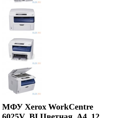
МФУ Xerox WorkCentre
6025V_BI Цветная, A4, 12