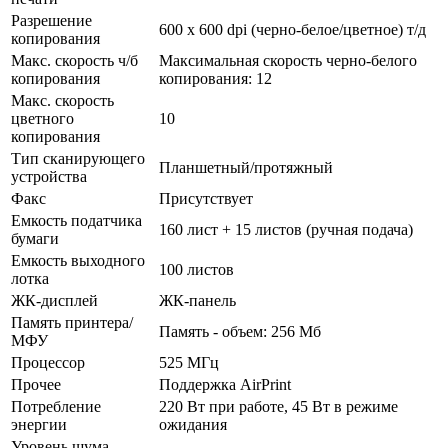
Разрешение
600 х 600 dpi (черно-белое/­цветное) т/­д
копирования
Макс. скорость ч/б
Максимальная скорость черно-белого
копирования
копирования: 12
Макс. скорость
цветного
10
копирования
Тип сканирующего
Планшетный/­протяжный
устройства
Факс
Присутствует
Емкость податчика
160 лист + 15 листов (ручная подача)
бумаги
Емкость выходного
100 листов
лотка
ЖК-дисплей
ЖК-панель
Память принтера/
Память - объем: 256 Мб
МФУ
Процессор
525 МГц
Прочее
Поддержка AirPrint
Потребление
220 Вт при работе, 45 Вт в режиме
энергии
ожидания
Уровень шума