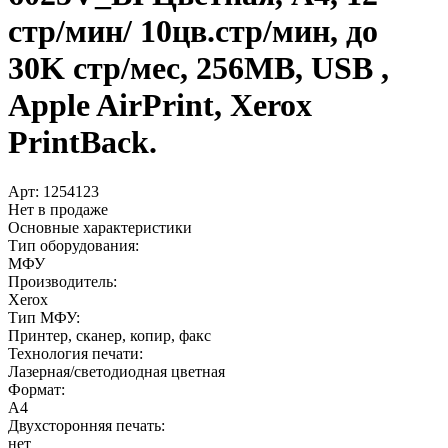
стр/­мин/­ 10цв.стр/­мин, до
30K стр/­мес, 256MB, USB ,
Apple AirPrint, Xerox
PrintBack.
Арт:
1254123
Нет в продаже
Основные характеристики
Тип оборудования:
МФУ
Производитель:
Xerox
Тип МФУ:
Принтер, сканер, копир, факс
Технология печати:
Лазерная/светодиодная цветная
Формат:
A4
Двухсторонняя печать:
нет