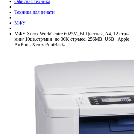
Офисная техника
Техника для печати
МФУ
МФУ Xerox WorkCentre 6025V_BI Цветная, A4, 12 стр/­
мин/­ 10цв.стр/­мин, до 30K стр/­мес, 256MB, USB , Apple
AirPrint, Xerox PrintBack.