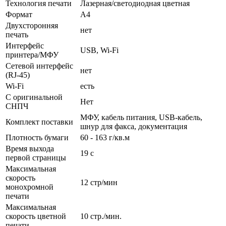
Технология печати
Лазерная/­светодиодная цветная
Формат
A4
Двухсторонняя
нет
печать
Интерфейс
USB, Wi-Fi
принтера/МФУ
Сетевой интерфейс
нет
(RJ-45)
Wi-Fi
есть
С оригинальной
Нет
СНПЧ
МФУ, кабель питания, USB-кабель,
Комплект поставки
шнур для факса, документация
Плотность бумаги
60 - 163 г/­кв.м
Время выхода
19 с
первой страницы
Максимальная
скорость
12 стр/­мин
монохромной
печати
Максимальная
скорость цветной
10 стр./­мин.
печати