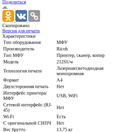
Поделиться
Скопировано
Версия для печати
Характеристики
Тип оборудования
МФУ
Производитель
Ricoh
Тип МФУ
Принтер, сканер, копир
Модель
212SUw
Лазерная/­светодиодная
Технология печати
монохромная
Формат
A4
Двухсторонняя печать
Нет
Интерфейс принтера/
USB, WiFi
МФУ
Сетевой интерфейс (RJ-
Нет
45)
Wi-Fi
Есть
С оригинальной СНПЧ
Нет
Вес брутто
13.75 кг