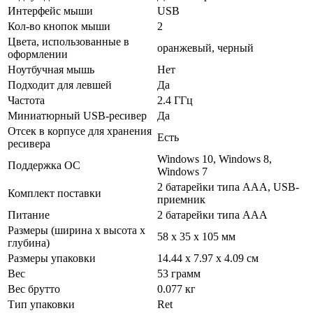
Интерфейс мыши
USB
Кол-во кнопок мыши
2
Цвета, использованные в
оранжевый, черный
оформлении
Ноутбучная мышь
Нет
Подходит для левшей
Да
Частота
2.4 ГГц
Миниатюрный USB-ресивер
Да
Отсек в корпусе для хранения
Есть
ресивера
Windows 10, Windows 8,
Поддержка ОС
Windows 7
2 батарейки типа AAA, USB-
Комплект поставки
приемник
Питание
2 батарейки типа AAA
Размеры (ширина х высота х
58 x 35 x 105 мм
глубина)
Размеры упаковки
14.44 x 7.97 x 4.09 см
Вес
53 грамм
Вес брутто
0.077 кг
Тип упаковки
Ret