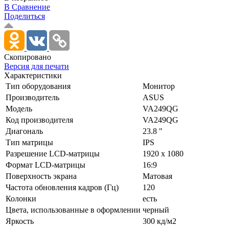
В Сравнение
Поделиться
Скопировано
Версия для печати
Характеристики
Тип оборудования
Монитор
Производитель
ASUS
Модель
VA249QG
Код производителя
VA249QG
Диагональ
23.8 "
Тип матрицы
IPS
Разрешение LCD-матрицы
1920 x 1080
Формат LCD-матрицы
16:9
Поверхность экрана
Матовая
Частота обновления кадров (Гц)
120
Колонки
есть
Цвета, использованные в оформлении
черный
Яркость
300 кд/­м2