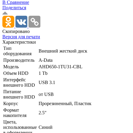
В Сравнение
Поделиться
Скопировано
Версия для печати
Характеристики
Тип
Внешний жесткий диск
оборудования
Производитель
A-Data
Модель
AHD650-1TU31-CBL
Объем HDD
1 Tb
Интерфейс
USB 3.1
внешнего HDD
Питание
от USB
внешнего HDD
Корпус
Прорезиненный, Пластик
Формат
2.5"
накопителя
Цвета,
использованные
Синий
в оформлении