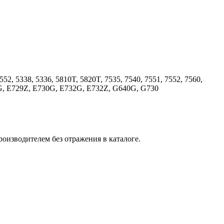
5552, 5338, 5336, 5810T, 5820T, 7535, 7540, 7551, 7552, 7560,
44G, E729Z, E730G, E732G, E732Z, G640G, G730
оизводителем без отражения в каталоге.