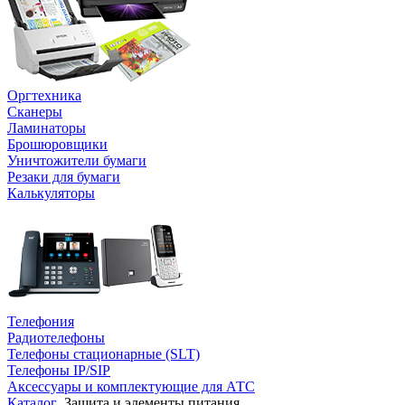
Оргтехника
Сканеры
Ламинаторы
Брошюровщики
Уничтожители бумаги
Резаки для бумаги
Калькуляторы
Телефония
Радиотелефоны
Телефоны стационарные (SLT)
Телефоны IP/SIP
Аксессуары и комплектующие для АТС
Каталог
Защита и элементы питания