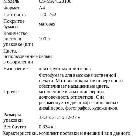
Модель
CS-MA4120100
Формат
A4
Плотность
120 г/­м2
Покрытие
матовая
бумаги
Количество
листов в
100 л
упаковке (шт.)
Цвета,
использованные
белый
в оформлении
Назначение
для струйных принтеров
Фотобумага для высококачественной
печати. Матовое покрытие поверхности
обеспечивает насыщенные цвета,
Прочее
мгновенное высыхание чернил,
долговечность отпечатков. Она
рекомендуется для профессиональных
дизайнеров, фотографов, художников.
Размеры
33.3 x 21.4 x 1.92 см
упаковки
Вес брутто
0.834 кг
Xарактеристики, комплект поставки и внешний вид данного