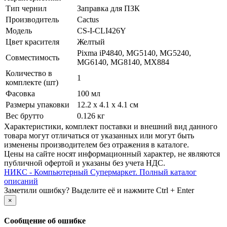
Тип чернил
Заправка для ПЗК
Производитель
Cactus
Модель
CS-I-CLI426Y
Цвет красителя
Желтый
Pixma iP4840, MG5140, MG5240,
Совместимость
MG6140, MG8140, MX884
Количество в
1
комплекте (шт)
Фасовка
100 мл
Размеры упаковки
12.2 x 4.1 x 4.1 см
Вес брутто
0.126 кг
Xарактеристики, комплект поставки и внешний вид данного
товара могут отличаться от указанных или могут быть
изменены производителем без отражения в каталоге.
Цены на сайте носят информационный характер, не являются
публичной офертой и указаны без учета НДС.
НИКС - Компьютерный Cупермаркет. Полный каталог
описаний
Заметили ошибку? Выделите её и нажмите Ctrl + Enter
×
Сообщение об ошибке