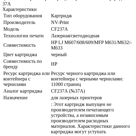
37A
Характеристики
Тип оборудования
Картридж
Производитель
NV-Print
Модель
CF237A
Технологии печати
Лазерная/­светодиодная
HP LJ M607/­608/­609/­MFP M631/­M632/­
Совместимость
M633
Цвет картриджа
черный
Совместимость по
HP
бренду
Ресурс картриджа или
Ресурс черного картриджа или
контейнера с
контейнера с черными чернилами:
чернилами
11000 страниц
Аналог картриджа
CF237A (№37A)
Назначение
для лазерных принтеров
: Этот картридж выпущен не
производителем печатающего
устройства, а независимым
производителем расходных
материалов. Характеристики данного
картриджа могут уступать