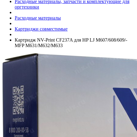
Расходные материалы, запчасти и комплектующие для
оргтехники
Расходные материалы
Картриджи совместимые
Картридж NV-Print CF237A для HP LJ M607/­608/­609/­
MFP M631/­M632/­M633