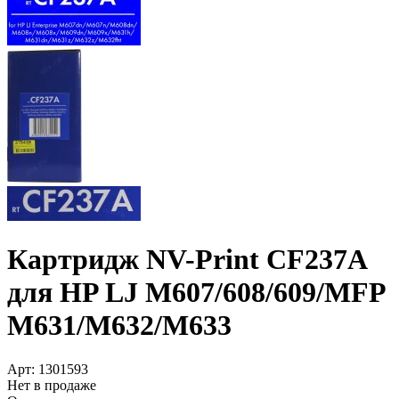
Картридж NV-Print CF237A
для HP LJ M607/­608/­609/­MFP
M631/­M632/­M633
Арт:
1301593
Нет в продаже