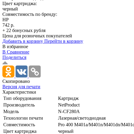
Цвет картриджа:
черный
Совместимость по бренду:
HP
742 р.
+ 22 бонусных рубля
Цена для розничных покупателей
Добавить в корзину
Перейти в корзину
В избранное
В Сравнение
Поделиться
Скопировано
Версия для печати
Характеристики
Тип оборудования
Картридж
Производитель
NetProduct
Модель
N-CF280A
Технологии печати
Лазерная/­светодиодная
Совместимость
Pro 400 M401a/­M401n/­M401dn/­M4
Цвет картриджа
черный