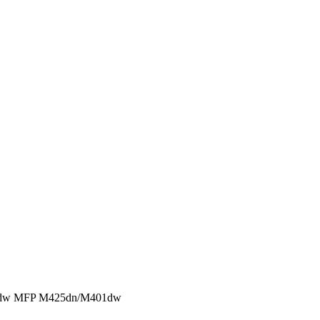
01dw MFP M425dn/­M401dw