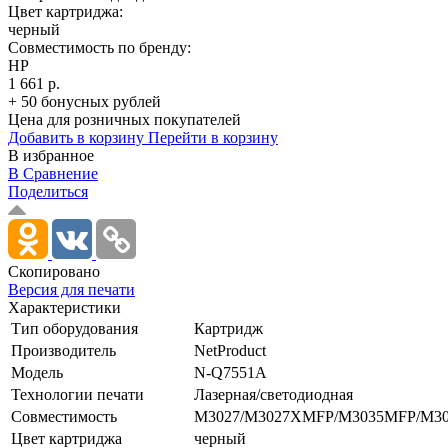
Цвет картриджа:
черный
Совместимость по бренду:
HP
1 661 р.
+ 50 бонусных рублей
Цена для розничных покупателей
Добавить в корзину
Перейти в корзину
В избранное
В Сравнение
Поделиться
Скопировано
Версия для печати
Характеристики
Тип оборудования
Картридж
Производитель
NetProduct
Модель
N-Q7551A
Технологии печати
Лазерная/­светодиодная
Совместимость
M3027/­M3027XMFP/­M3035MFP/­M303
Цвет картриджа
черный