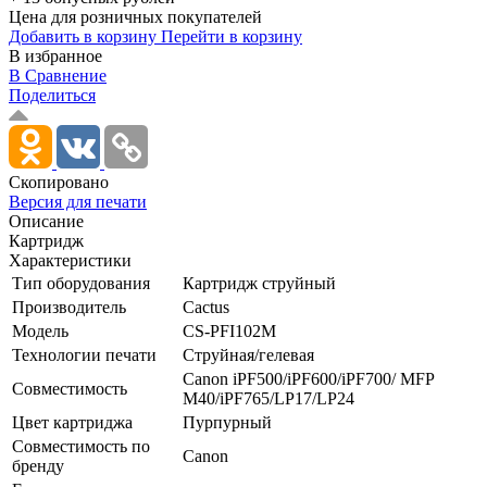
Цена для розничных покупателей
Добавить в корзину
Перейти в корзину
В избранное
В Сравнение
Поделиться
Скопировано
Версия для печати
Описание
Картридж
Характеристики
Тип оборудования
Картридж струйный
Производитель
Cactus
Модель
CS-PFI102M
Технологии печати
Струйная/­гелевая
Canon iPF500/­iPF600/­iPF700/­ MFP
Совместимость
M40/­iPF765/­LP17/­LP24
Цвет картриджа
Пурпурный
Совместимость по
Canon
бренду