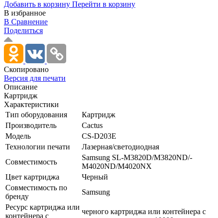
Добавить в корзину
Перейти в корзину
В избранное
В Сравнение
Поделиться
Скопировано
Версия для печати
Описание
Картридж
Характеристики
Тип оборудования
Картридж
Производитель
Cactus
Модель
CS-D203E
Технологии печати
Лазерная/­светодиодная
Samsung SL-M3820D/­M3820ND/­
Совместимость
M4020ND/­M4020NX
Цвет картриджа
Черный
Совместимость по
Samsung
бренду
Ресурс картриджа или
черного картриджа или контейнера с
контейнера с