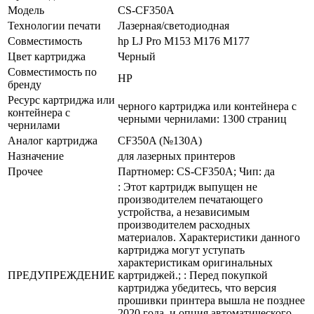
Модель
CS-CF350A
Технологии печати
Лазерная/­светодиодная
Совместимость
hp LJ Pro M153 M176 M177
Цвет картриджа
Черный
Совместимость по
HP
бренду
Ресурс картриджа или
черного картриджа или контейнера с
контейнера с
черными чернилами: 1300 страниц
чернилами
Аналог картриджа
CF350A (№130A)
Назначение
для лазерных принтеров
Прочее
Партномер: CS-CF350A; Чип: да
: Этот картридж выпущен не
производителем печатающего
устройства, а независимым
производителем расходных
материалов. Характеристики данного
картриджа могут уступать
характеристикам оригинальных
ПРЕДУПРЕЖДЕНИЕ
картриджей.; : Перед покупкой
картриджа убедитесь, что версия
прошивки принтера вышла не позднее
2020 года, и опция автоматического