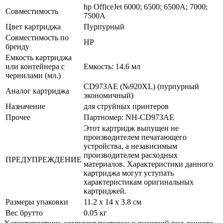
hp OfficeJet 6000; 6500; 6500A; 7000;
Совместимость
7500A
Цвет картриджа
Пурпурный
Совместимость по
HP
бренду
Емкость картриджа
или контейнера c
Емкость: 14.6 мл
чернилами (мл.)
CD973AE (№920XL) (пурпурный
Аналог картриджа
экономичный)
Назначение
для струйных принтеров
Прочее
Партномер: NH-CD973AE
Этот картридж выпущен не
производителем печатающего
устройства, а независимым
производителем расходных
ПРЕДУПРЕЖДЕНИЕ
материалов. Характеристики данного
картриджа могут уступать
характеристикам оригинальных
картриджей.
Размеры упаковки
11.2 x 14 x 3.8 см
Вес брутто
0.05 кг