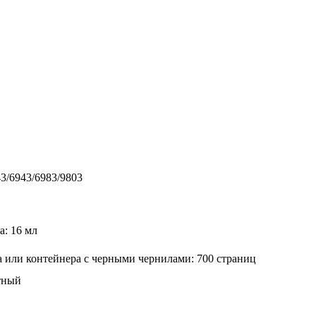
3/­6943/­6983/­9803
а: 16 мл
а или контейнера с черными чернилами: 700 страниц
тный