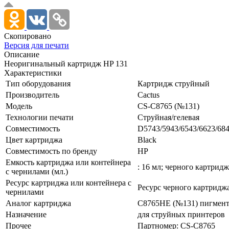
Скопировано
Версия для печати
Описание
Неоригинальный картридж HP 131
Характеристики
Тип оборудования
Картридж струйный
Производитель
Cactus
Модель
CS-C8765 (№131)
Технологии печати
Струйная/­гелевая
Совместимость
D5743/­5943/­6543/­6623/­684
Цвет картриджа
Black
Совместимость по бренду
HP
Емкость картриджа или контейнера
: 16 мл; черного картридж
c чернилами (мл.)
Ресурс картриджа или контейнера с
Ресурс черного картридж
чернилами
Аналог картриджа
C8765HE (№131) пигмен
Назначение
для струйных принтеров
Прочее
Партномер: CS-C8765