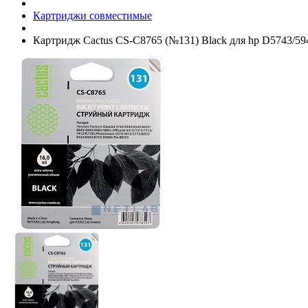
Картриджи совместимые
Картридж Cactus CS-C8765 (№131) Black для hp D5743/­5943/­