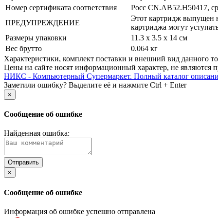
Номер сертификата соответствия
Росс CN.AB52.Н50417, срок
Этот картридж выпущен н
ПРЕДУПРЕЖДЕНИЕ
картриджа могут уступат
Размеры упаковки
11.3 x 3.5 x 14 см
Вес брутто
0.064 кг
Xарактеристики, комплект поставки и внешний вид данного тов
Цены на сайте носят информационный характер, не являются п
НИКС - Компьютерный Cупермаркет. Полный каталог описан
Заметили ошибку? Выделите её и нажмите Ctrl + Enter
×
Сообщение об ошибке
Найденная ошибка:
×
Сообщение об ошибке
Информация об ошибке успешно отправлена