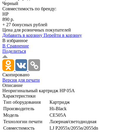
Черный
Совместимость по бренду:
HP
890 р.
+ 27 бонусных рублей
Цена для розничных покупателей
Добавить в корзину
Перейти в корзину
В избранное
В Сравнение
Поделиться
Скопировано
Версия для печати
Описание
Неоригинальный картридж HP 05A
Характеристики
Тип оборудования
Картридж
Производитель
Hi-Black
Модель
CE505A
Технологии печати
Лазерная/­светодиодная
Совместимость
LJ P2055x/­2055n/­2055dn