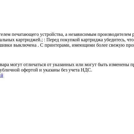
телем печатающего устройства, а независимым производителем 
альных картриджей.; : Перед покупкой картриджа убедитесь, что
шивки выключена . С принтерами, имеющими более свежую прош
ара могут отличаться от указанных или могут быть изменены пр
убличной офертой и указаны без учета НДС.
ий