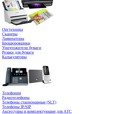
Оргтехника
Сканеры
Ламинаторы
Брошюровщики
Уничтожители бумаги
Резаки для бумаги
Калькуляторы
Телефония
Радиотелефоны
Телефоны стационарные (SLT)
Телефоны IP/SIP
Аксессуары и комплектующие для АТС