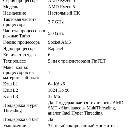
Серия процессора
AMD Ryzen 5
Модель
AMD Ryzen 5
Назначение
Настольный ПК
Тактовая частота
3.7 GHz
процессора
Частота процессора в
5.0 GHz
режиме Turbo
Гнездо процессора
Socket AM5
Ядро процессора
Raphael
Количество ядер
6
Техпроцесс
5 нм с транзисторами FinFET
Макс. кол-во
процессоров на
1
материнской плате
Кэш L1
64 Кб x6
Кэш L2
1024 Кб x6
Кэш L3
32 Мб
Да. Поддерживается технология AMD
Поддержка Hyper
SMT - Simultaneous MultiThreading,
Threading
аналог Intel Hyper Threading
Поддержка 64 бит
Да
Умножение
37, незаблокированный множитель