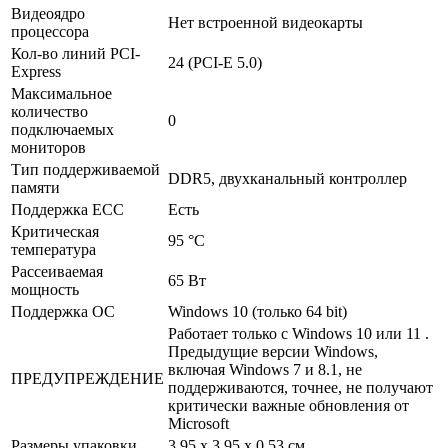
Видеоядро
Нет встроенной видеокарты
процессора
Кол-во линий PCI-
24 (PCI-E 5.0)
Express
Максимальное
количество
0
подключаемых
мониторов
Тип поддерживаемой
DDR5, двухканальный контроллер
памяти
Поддержка ECC
Есть
Критическая
95 °С
температура
Рассеиваемая
65 Вт
мощность
Поддержка ОС
Windows 10 (только 64 bit)
Работает только с Windows 10 или 11 .
Предыдущие версии Windows,
включая Windows 7 и 8.1, не
ПРЕДУПРЕЖДЕНИЕ
поддерживаются, точнее, не получают
критически важные обновления от
Microsoft
Размеры упаковки
3.95 x 3.95 x 0.53 см