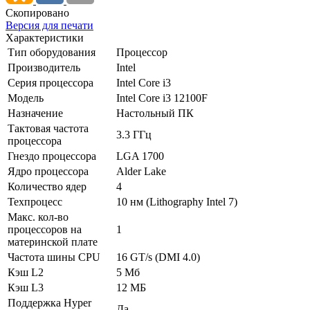
Скопировано
Версия для печати
Характеристики
Тип оборудования
Процессор
Производитель
Intel
Серия процессора
Intel Core i3
Модель
Intel Core i3 12100F
Назначение
Настольный ПК
Тактовая частота
3.3 ГГц
процессора
Гнездо процессора
LGA 1700
Ядро процессора
Alder Lake
Количество ядер
4
Техпроцесс
10 нм (Lithography Intel 7)
Макс. кол-во
процессоров на
1
материнской плате
Частота шины CPU
16 GT/­s (DMI 4.0)
Кэш L2
5 Мб
Кэш L3
12 МБ
Поддержка Hyper
Да