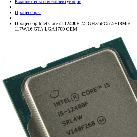
Компьютеры и комплектующие
Процессоры
Процессор Intel Core i5-12400F 2.5 GHz/­6PC/­7.5+­18Mb/­
117W/­16 GT/­s LGA1700 OEM