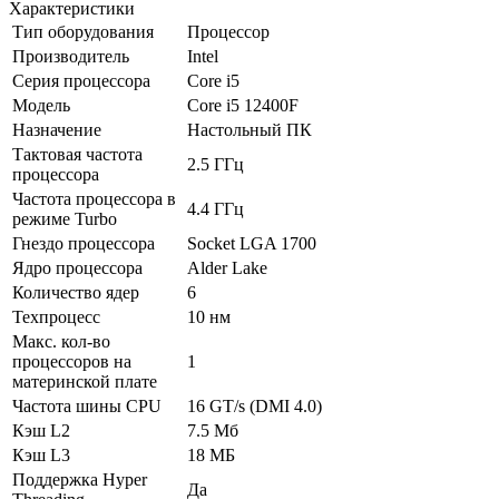
Характеристики
Тип оборудования
Процессор
Производитель
Intel
Серия процессора
Core i5
Модель
Core i5 12400F
Назначение
Настольный ПК
Тактовая частота
2.5 ГГц
процессора
Частота процессора в
4.4 ГГц
режиме Turbo
Гнездо процессора
Socket LGA 1700
Ядро процессора
Alder Lake
Количество ядер
6
Техпроцесс
10 нм
Макс. кол-во
процессоров на
1
материнской плате
Частота шины CPU
16 GT/­s (DMI 4.0)
Кэш L2
7.5 Мб
Кэш L3
18 МБ
Поддержка Hyper
Да