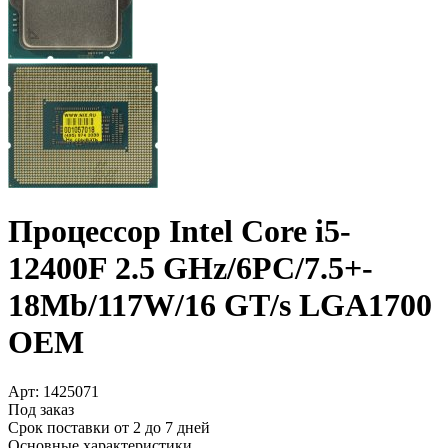
Процессор Intel Core i5-
12400F 2.5 GHz/­6PC/­7.5+­
18Mb/­117W/­16 GT/­s LGA1700
OEM
Арт:
1425071
Под заказ
Срок поставки от 2 до 7 дней
Основные характеристики