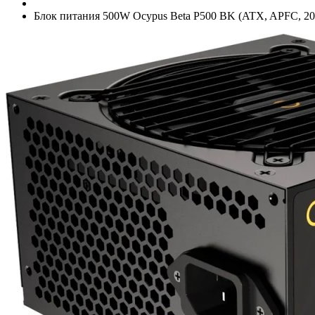
Блок питания 500W Ocypus Beta P500 BK (ATX, APFC, 20