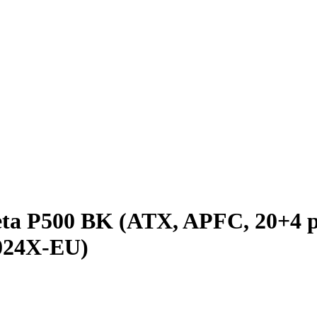
a P500 BK (ATX, APFC, 20+­4 pi
024X-EU)