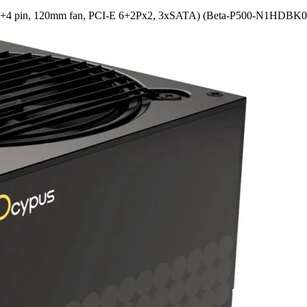
+­4 pin, 120mm fan, PCI-E 6+­2Px2, 3xSATA) (Beta-P500-N1HDBK